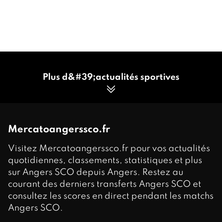
Plus d&#39;actualités sportives
Mercatoangerssco.fr
Visitez Mercatoangerssco.fr pour vos actualités
quotidiennes, classements, statistiques et plus
sur Angers SCO depuis Angers. Restez au
courant des derniers transferts Angers SCO et
consultez les scores en direct pendant les matchs
Angers SCO.