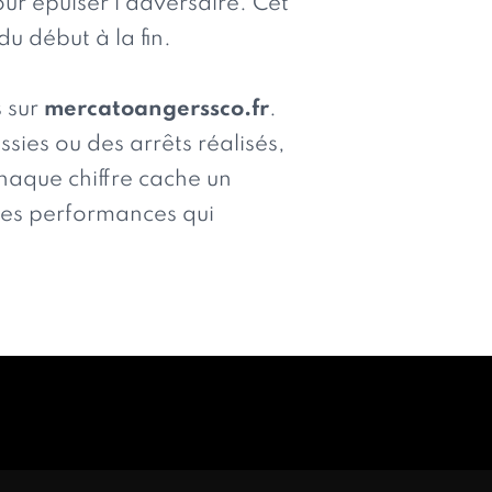
ur épuiser l’adversaire. Cet
u début à la fin.
s sur
mercatoangerssco.fr
.
ies ou des arrêts réalisés,
chaque chiffre cache un
des performances qui