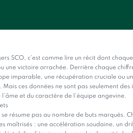
ngers SCO, c’est comme lire un récit dont chaque
u une victoire arrachée. Derrière chaque chiffr
appe imparable, une récupération cruciale ou un
. Mais ces données ne sont pas seulement des 
 l’âme et du caractère de l’équipe angevine.
lets
 se résume pas au nombre de buts marqués. Cha
s maîtrisés : une accélération soudaine, un dr