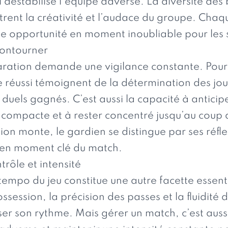
déstabilise l’équipe adverse. La diversité des 
rent la créativité et l’audace du groupe. Chaq
ne opportunité en moment inoubliable pour les 
 contourner
paration demande une vigilance constante. Po
e réussi témoignent de la détermination des joue
duels gagnés. C’est aussi la capacité à anticip
ompacte et à rester concentré jusqu’au coup de si
ion monte, le gardien se distingue par ses réfle
 en moment clé du match.
trôle et intensité
tempo du jeu constitue une autre facette essenti
ssion, la précision des passes et la fluidité de
er son rythme. Mais gérer un match, c’est auss