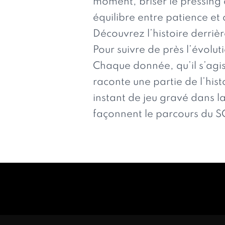
moment, briser le pressing 
équilibre entre patience et 
Découvrez l’histoire derrière
Pour suivre de près l’évolu
Chaque donnée, qu’il s’agis
raconte une partie de l’hist
instant de jeu gravé dans 
façonnent le parcours du 