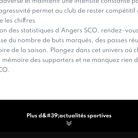
adverse et maintenir une intensité constante po
agressivité permet au club de rester compétitif d
 les chiffres
tion des statistiques d’Angers SCO, rendez-vou
se du nombre de buts marqués, des passes réuss
oire de la saison. Plongez dans cet univers où 
la mémoire des supporters et ne manquez rien 
SCO.
Plus d&#39;actualités sportives