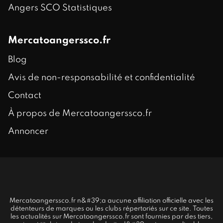
Angers SCO Statistiques
Mercatoangerssco.fr
Blog
Avis de non-responsabilité et confidentialité
Contact
À propos de Mercatoangerssco.fr
Annoncer
Mercatoangerssco.fr n&#39;a aucune affiliation officielle avec les
détenteurs de marques ou les clubs répertoriés sur ce site. Toutes
les actualités sur Mercatoangerssco.fr sont fournies par des tiers,