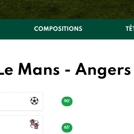
COMPOSITIONS
TÊ
Le Mans - Anger
90'
65'