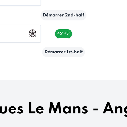
Démarrer 2nd-half
45' +3'
Démarrer 1st-half
ques Le Mans - A