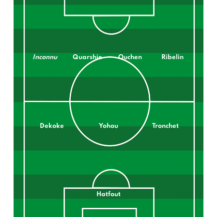
Inconnu
Quarshie
Ouchen
Ribelin
Dekoke
Yohou
Tronchet
Hatfout