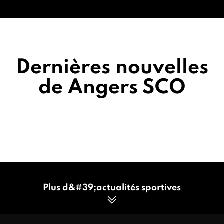
Dernières nouvelles
de Angers SCO
Plus d&#39;actualités sportives