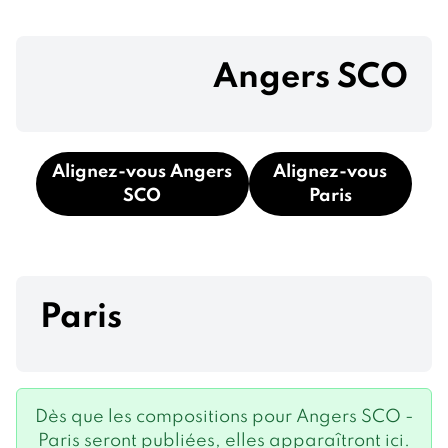
Angers SCO
Alignez-vous Angers
Alignez-vous
SCO
Paris
Paris
Dès que les compositions pour Angers SCO -
Paris seront publiées, elles apparaîtront ici.