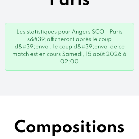
Paris
Les statistiques pour Angers SCO - Paris
s&#39;afficheront après le coup
d&#39;envoi, le coup d&#39;envoi de ce
match est en cours Samedi, 15 août 2026 à
02:00
Compositions